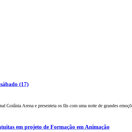
 sábado (17)
nal Goiânia Arena e presenteia os fãs com uma noite de grandes emo
atuitas em projeto de Formação em Animação