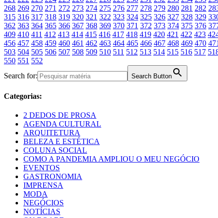
268
269
270
271
272
273
274
275
276
277
278
279
280
281
282
28
315
316
317
318
319
320
321
322
323
324
325
326
327
328
329
33
362
363
364
365
366
367
368
369
370
371
372
373
374
375
376
37
409
410
411
412
413
414
415
416
417
418
419
420
421
422
423
42
456
457
458
459
460
461
462
463
464
465
466
467
468
469
470
47
503
504
505
506
507
508
509
510
511
512
513
514
515
516
517
51
550
551
552
Search for:
Search Button
Categorias:
2 DEDOS DE PROSA
AGENDA CULTURAL
ARQUITETURA
BELEZA E ESTÉTICA
COLUNA SOCIAL
COMO A PANDEMIA AMPLIOU O MEU NEGÓCIO
EVENTOS
GASTRONOMIA
IMPRENSA
MODA
NEGÓCIOS
NOTÍCIAS