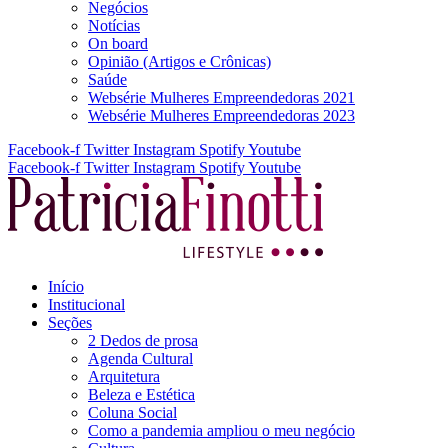
Negócios
Notícias
On board
Opinião (Artigos e Crônicas)
Saúde
Websérie Mulheres Empreendedoras 2021
Websérie Mulheres Empreendedoras 2023
Facebook-f
Twitter
Instagram
Spotify
Youtube
Facebook-f
Twitter
Instagram
Spotify
Youtube
Início
Institucional
Seções
2 Dedos de prosa
Agenda Cultural
Arquitetura
Beleza e Estética
Coluna Social
Como a pandemia ampliou o meu negócio