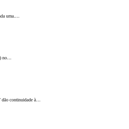
 cada uma.…
(6) no…
07 dão continuidade à…