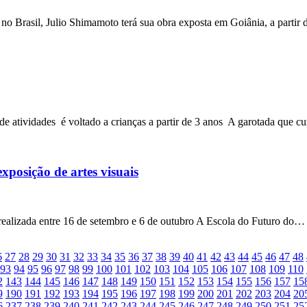
 Brasil, Julio Shimamoto terá sua obra exposta em Goiânia, a partir d
 de atividades é voltado a crianças a partir de 3 anos A garotada que c
xposição de artes visuais
realizada entre 16 de setembro e 6 de outubro A Escola do Futuro do…
6
27
28
29
30
31
32
33
34
35
36
37
38
39
40
41
42
43
44
45
46
47
48
93
94
95
96
97
98
99
100
101
102
103
104
105
106
107
108
109
110
2
143
144
145
146
147
148
149
150
151
152
153
154
155
156
157
15
9
190
191
192
193
194
195
196
197
198
199
200
201
202
203
204
20
6
237
238
239
240
241
242
243
244
245
246
247
248
249
250
251
25