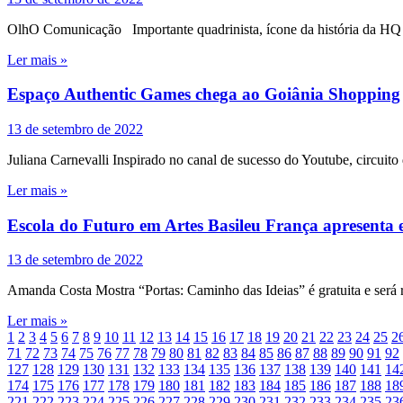
OlhO Comunicação Importante quadrinista, ícone da história da HQ no
Ler mais »
Espaço Authentic Games chega ao Goiânia Shopping
13 de setembro de 2022
Juliana Carnevalli Inspirado no canal de sucesso do Youtube, circuito
Ler mais »
Escola do Futuro em Artes Basileu França apresenta e
13 de setembro de 2022
Amanda Costa Mostra “Portas: Caminho das Ideias” é gratuita e será 
Ler mais »
1
2
3
4
5
6
7
8
9
10
11
12
13
14
15
16
17
18
19
20
21
22
23
24
25
2
71
72
73
74
75
76
77
78
79
80
81
82
83
84
85
86
87
88
89
90
91
92
127
128
129
130
131
132
133
134
135
136
137
138
139
140
141
14
174
175
176
177
178
179
180
181
182
183
184
185
186
187
188
18
221
222
223
224
225
226
227
228
229
230
231
232
233
234
235
23