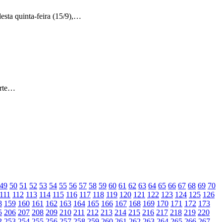
esta quinta-feira (15/9),…
urte…
49
50
51
52
53
54
55
56
57
58
59
60
61
62
63
64
65
66
67
68
69
70
111
112
113
114
115
116
117
118
119
120
121
122
123
124
125
126
8
159
160
161
162
163
164
165
166
167
168
169
170
171
172
173
5
206
207
208
209
210
211
212
213
214
215
216
217
218
219
220
2
253
254
255
256
257
258
259
260
261
262
263
264
265
266
267