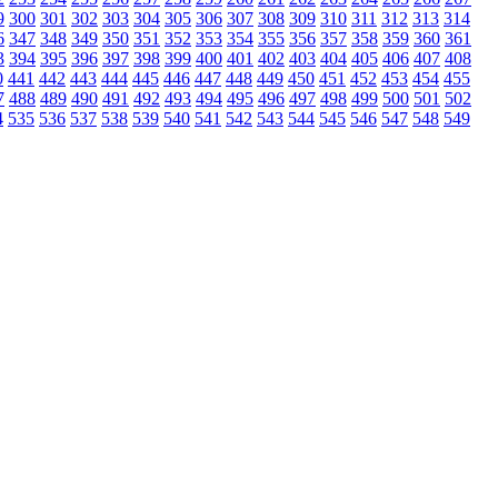
9
300
301
302
303
304
305
306
307
308
309
310
311
312
313
314
6
347
348
349
350
351
352
353
354
355
356
357
358
359
360
361
3
394
395
396
397
398
399
400
401
402
403
404
405
406
407
408
0
441
442
443
444
445
446
447
448
449
450
451
452
453
454
455
7
488
489
490
491
492
493
494
495
496
497
498
499
500
501
502
4
535
536
537
538
539
540
541
542
543
544
545
546
547
548
549