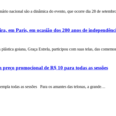
nário nacional são a dinâmica do evento, que ocorre dia 28 de setemb
ira, em Paris, em ocasião dos 200 anos de independênci
a plástica goiana, Graça Estrela, participou com suas telas, das come
preço promocional de R$ 10 para todas as sessões
templa todas as sessões Para os amantes das telonas, a grande…