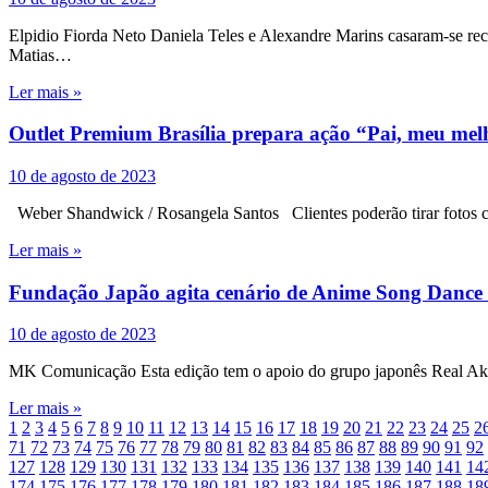
Elpidio Fiorda Neto Daniela Teles e Alexandre Marins casaram-se 
Matias…
Ler mais »
Outlet Premium Brasília prepara ação “Pai, meu melh
10 de agosto de 2023
Weber Shandwick / Rosangela Santos Clientes poderão tirar fotos co
Ler mais »
Fundação Japão agita cenário de Anime Song Dance c
10 de agosto de 2023
MK Comunicação Esta edição tem o apoio do grupo japonês Real Aki
Ler mais »
1
2
3
4
5
6
7
8
9
10
11
12
13
14
15
16
17
18
19
20
21
22
23
24
25
2
71
72
73
74
75
76
77
78
79
80
81
82
83
84
85
86
87
88
89
90
91
92
127
128
129
130
131
132
133
134
135
136
137
138
139
140
141
14
174
175
176
177
178
179
180
181
182
183
184
185
186
187
188
18