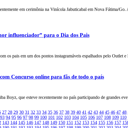
recentemente em cerimônia na Vinícola Jabuticabal em Nova Fátima/G
or influenciador” para o Dia dos Pais
m os pais em um dos pontos instagramáveis espalhados pelo Outlet e 
om Concurso online para fãs de todo o país
ba Boyz, que esteve recentemente no país participando de grandes 
6
27
28
29
30
31
32
33
34
35
36
37
38
39
40
41
42
43
44
45
46
47
48
93
94
95
96
97
98
99
100
101
102
103
104
105
106
107
108
109
110
2
143
144
145
146
147
148
149
150
151
152
153
154
155
156
157
15
9
190
191
192
193
194
195
196
197
198
199
200
201
202
203
204
20