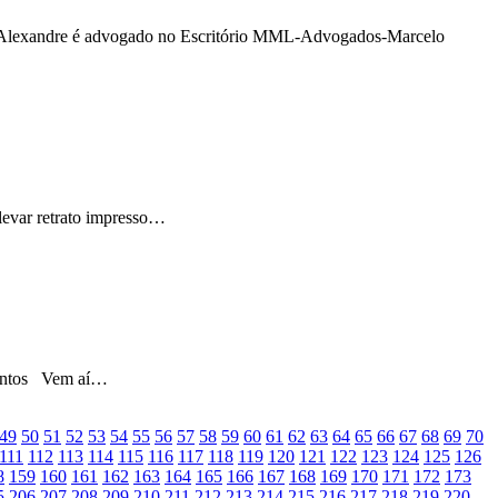
o. Alexandre é advogado no Escritório MML-Advogados-Marcelo
levar retrato impresso…
eventos Vem aí…
49
50
51
52
53
54
55
56
57
58
59
60
61
62
63
64
65
66
67
68
69
70
111
112
113
114
115
116
117
118
119
120
121
122
123
124
125
126
8
159
160
161
162
163
164
165
166
167
168
169
170
171
172
173
5
206
207
208
209
210
211
212
213
214
215
216
217
218
219
220