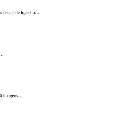
s fiscais de lojas do…
m…
e 16 imagens…