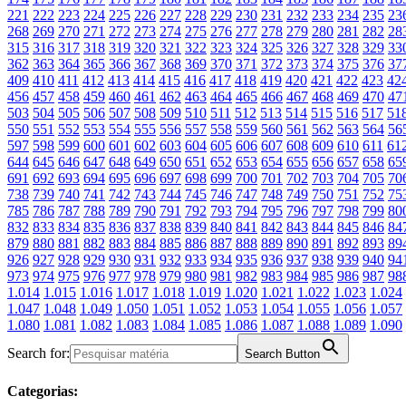
221
222
223
224
225
226
227
228
229
230
231
232
233
234
235
23
268
269
270
271
272
273
274
275
276
277
278
279
280
281
282
28
315
316
317
318
319
320
321
322
323
324
325
326
327
328
329
33
362
363
364
365
366
367
368
369
370
371
372
373
374
375
376
37
409
410
411
412
413
414
415
416
417
418
419
420
421
422
423
42
456
457
458
459
460
461
462
463
464
465
466
467
468
469
470
47
503
504
505
506
507
508
509
510
511
512
513
514
515
516
517
51
550
551
552
553
554
555
556
557
558
559
560
561
562
563
564
56
597
598
599
600
601
602
603
604
605
606
607
608
609
610
611
61
644
645
646
647
648
649
650
651
652
653
654
655
656
657
658
65
691
692
693
694
695
696
697
698
699
700
701
702
703
704
705
70
738
739
740
741
742
743
744
745
746
747
748
749
750
751
752
75
785
786
787
788
789
790
791
792
793
794
795
796
797
798
799
80
832
833
834
835
836
837
838
839
840
841
842
843
844
845
846
84
879
880
881
882
883
884
885
886
887
888
889
890
891
892
893
89
926
927
928
929
930
931
932
933
934
935
936
937
938
939
940
94
973
974
975
976
977
978
979
980
981
982
983
984
985
986
987
98
1.014
1.015
1.016
1.017
1.018
1.019
1.020
1.021
1.022
1.023
1.024
1.047
1.048
1.049
1.050
1.051
1.052
1.053
1.054
1.055
1.056
1.057
1.080
1.081
1.082
1.083
1.084
1.085
1.086
1.087
1.088
1.089
1.090
Search for:
Search Button
Categorias: