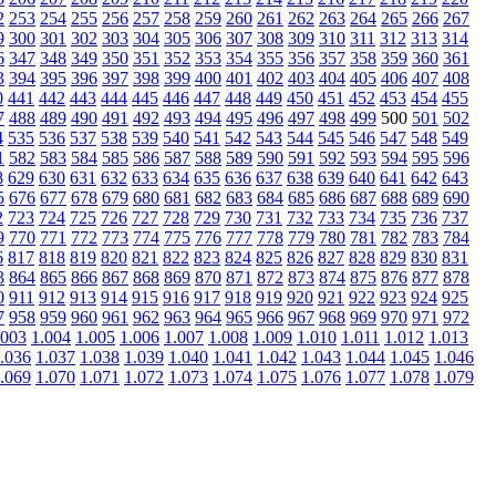
2
253
254
255
256
257
258
259
260
261
262
263
264
265
266
267
9
300
301
302
303
304
305
306
307
308
309
310
311
312
313
314
6
347
348
349
350
351
352
353
354
355
356
357
358
359
360
361
3
394
395
396
397
398
399
400
401
402
403
404
405
406
407
408
0
441
442
443
444
445
446
447
448
449
450
451
452
453
454
455
7
488
489
490
491
492
493
494
495
496
497
498
499
500
501
502
4
535
536
537
538
539
540
541
542
543
544
545
546
547
548
549
1
582
583
584
585
586
587
588
589
590
591
592
593
594
595
596
8
629
630
631
632
633
634
635
636
637
638
639
640
641
642
643
5
676
677
678
679
680
681
682
683
684
685
686
687
688
689
690
2
723
724
725
726
727
728
729
730
731
732
733
734
735
736
737
9
770
771
772
773
774
775
776
777
778
779
780
781
782
783
784
6
817
818
819
820
821
822
823
824
825
826
827
828
829
830
831
3
864
865
866
867
868
869
870
871
872
873
874
875
876
877
878
0
911
912
913
914
915
916
917
918
919
920
921
922
923
924
925
7
958
959
960
961
962
963
964
965
966
967
968
969
970
971
972
.003
1.004
1.005
1.006
1.007
1.008
1.009
1.010
1.011
1.012
1.013
.036
1.037
1.038
1.039
1.040
1.041
1.042
1.043
1.044
1.045
1.046
.069
1.070
1.071
1.072
1.073
1.074
1.075
1.076
1.077
1.078
1.079