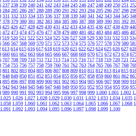
6
237
238
239
240
241
242
243
244
245
246
247
248
249
250
251
25
3
284
285
286
287
288
289
290
291
292
293
294
295
296
297
298
29
0
331
332
333
334
335
336
337
338
339
340
341
342
343
344
345
34
7
378
379
380
381
382
383
384
385
386
387
388
389
390
391
392
39
4
425
426
427
428
429
430
431
432
433
434
435
436
437
438
439
44
1
472
473
474
475
476
477
478
479
480
481
482
483
484
485
486
48
8
519
520
521
522
523
524
525
526
527
528
529
530
531
532
533
53
5
566
567
568
569
570
571
572
573
574
575
576
577
578
579
580
58
2
613
614
615
616
617
618
619
620
621
622
623
624
625
626
627
62
9
660
661
662
663
664
665
666
667
668
669
670
671
672
673
674
67
6
707
708
709
710
711
712
713
714
715
716
717
718
719
720
721
72
3
754
755
756
757
758
759
760
761
762
763
764
765
766
767
768
76
0
801
802
803
804
805
806
807
808
809
810
811
812
813
814
815
81
7
848
849
850
851
852
853
854
855
856
857
858
859
860
861
862
86
4
895
896
897
898
899
900
901
902
903
904
905
906
907
908
909
91
1
942
943
944
945
946
947
948
949
950
951
952
953
954
955
956
95
8
989
990
991
992
993
994
995
996
997
998
999
1.000
1.001
1.002
1
1.025
1.026
1.027
1.028
1.029
1.030
1.031
1.032
1.033
1.034
1.035
1
1.058
1.059
1.060
1.061
1.062
1.063
1.064
1.065
1.066
1.067
1.068
1
1.091
1.092
1.093
1.094
1.095
1.096
1.097
1.098
1.099
1.100