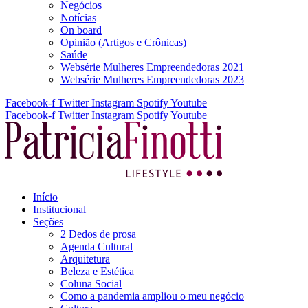
Negócios
Notícias
On board
Opinião (Artigos e Crônicas)
Saúde
Websérie Mulheres Empreendedoras 2021
Websérie Mulheres Empreendedoras 2023
Facebook-f
Twitter
Instagram
Spotify
Youtube
Facebook-f
Twitter
Instagram
Spotify
Youtube
Início
Institucional
Seções
2 Dedos de prosa
Agenda Cultural
Arquitetura
Beleza e Estética
Coluna Social
Como a pandemia ampliou o meu negócio