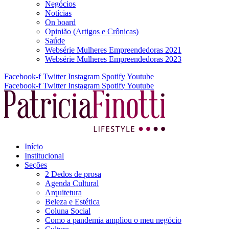
Negócios
Notícias
On board
Opinião (Artigos e Crônicas)
Saúde
Websérie Mulheres Empreendedoras 2021
Websérie Mulheres Empreendedoras 2023
Facebook-f
Twitter
Instagram
Spotify
Youtube
Facebook-f
Twitter
Instagram
Spotify
Youtube
Início
Institucional
Seções
2 Dedos de prosa
Agenda Cultural
Arquitetura
Beleza e Estética
Coluna Social
Como a pandemia ampliou o meu negócio