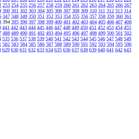
2
253
254
255
256
257
258
259
260
261
262
263
264
265
266
267
9
300
301
302
303
304
305
306
307
308
309
310
311
312
313
314
6
347
348
349
350
351
352
353
354
355
356
357
358
359
360
361
3
394
395
396
397
398
399
400
401
402
403
404
405
406
407
408
0
441
442
443
444
445
446
447
448
449
450
451
452
453
454
455
7
488
489
490
491
492
493
494
495
496
497
498
499
500
501
502
4
535
536
537
538
539
540
541
542
543
544
545
546
547
548
549
1
582
583
584
585
586
587
588
589
590
591
592
593
594
595
596
8
629
630
631
632
633
634
635
636
637
638
639
640
641
642
643