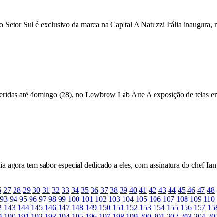
etor Sul é exclusivo da marca na Capital A Natuzzi Itália inaugura, n
eridas até domingo (28), no Lowbrow Lab Arte A exposição de telas e
nia agora tem sabor especial dedicado a eles, com assinatura do chef I
6
27
28
29
30
31
32
33
34
35
36
37
38
39
40
41
42
43
44
45
46
47
48
93
94
95
96
97
98
99
100
101
102
103
104
105
106
107
108
109
110
2
143
144
145
146
147
148
149
150
151
152
153
154
155
156
157
15
9
190
191
192
193
194
195
196
197
198
199
200
201
202
203
204
20