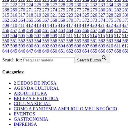
221
222
223
224
225
226
227
228
229
230
231
232
233
234
235
23
268
269
270
271
272
273
274
275
276
277
278
279
280
281
282
28
315
316
317
318
319
320
321
322
323
324
325
326
327
328
329
33
362
363
364
365
366
367
368
369
370
371
372
373
374
375
376
37
409
410
411
412
413
414
415
416
417
418
419
420
421
422
423
42
456
457
458
459
460
461
462
463
464
465
466
467
468
469
470
47
503
504
505
506
507
508
509
510
511
512
513
514
515
516
517
51
550
551
552
553
554
555
556
557
558
559
560
561
562
563
564
56
597
598
599
600
601
602
603
604
605
606
607
608
609
610
611
61
644
645
646
647
648
649
650
651
652
653
654
655
656
657
658
65
Search for:
Search Button
Categorias:
2 DEDOS DE PROSA
AGENDA CULTURAL
ARQUITETURA
BELEZA E ESTÉTICA
COLUNA SOCIAL
COMO A PANDEMIA AMPLIOU O MEU NEGÓCIO
EVENTOS
GASTRONOMIA
IMPRENSA