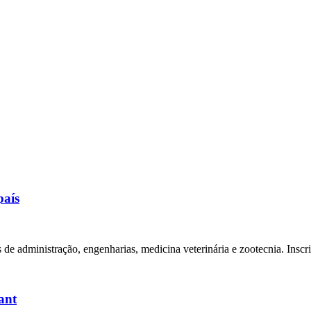
país
e administração, engenharias, medicina veterinária e zootecnia. Insc
ant