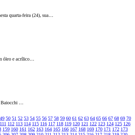
esta quarta-feira (24), sua…
m óleo e acrílico…
an Baiocchi …
49
50
51
52
53
54
55
56
57
58
59
60
61
62
63
64
65
66
67
68
69
70
111
112
113
114
115
116
117
118
119
120
121
122
123
124
125
126
8
159
160
161
162
163
164
165
166
167
168
169
170
171
172
173
5
206
207
208
209
210
211
212
213
214
215
216
217
218
219
220