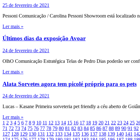
25 de fevereiro de 2021
Pessoni Comunicação / Carolina Pessoni Showroom está localizado no S
Ler mais »
Últimos dias da exposição Avoar
24 de fevereiro de 2021
OlhO Comunicação Estratégica Telas de Pedro Dias poderão ser conf
Ler mais »
Alata Sorvetes agora tem picolé próprio para os pets
24 de fevereiro de 2021
Lucas – Kasane Primeira sorveteria pet friendly a céu aberto de Goiâ
Ler mais »
1
2
3
4
5
6
7
8
9
10
11
12
13
14
15
16
17
18
19
20
21
22
23
24
25
2
71
72
73
74
75
76
77
78
79
80
81
82
83
84
85
86
87
88
89
90
91
92
127
128
129
130
131
132
133
134
135
136
137
138
139
140
141
14
174
175
176
177
178
179
180
181
182
183
184
185
186
187
188
18