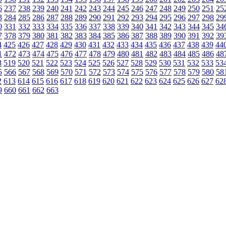
6
237
238
239
240
241
242
243
244
245
246
247
248
249
250
251
25
3
284
285
286
287
288
289
290
291
292
293
294
295
296
297
298
29
0
331
332
333
334
335
336
337
338
339
340
341
342
343
344
345
34
7
378
379
380
381
382
383
384
385
386
387
388
389
390
391
392
39
4
425
426
427
428
429
430
431
432
433
434
435
436
437
438
439
44
1
472
473
474
475
476
477
478
479
480
481
482
483
484
485
486
48
8
519
520
521
522
523
524
525
526
527
528
529
530
531
532
533
53
5
566
567
568
569
570
571
572
573
574
575
576
577
578
579
580
58
2
613
614
615
616
617
618
619
620
621
622
623
624
625
626
627
62
9
660
661
662
663