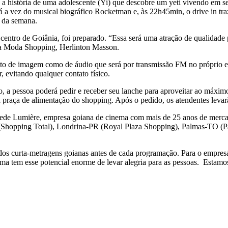
istória de uma adolescente (Yi) que descobre um yeti vivendo em seu t
á a vez do musical biográfico Rocketman e, às 22h45min, o drive in tra
s da semana.
centro de Goiânia, foi preparado. “Essa será uma atração de qualidade
 da Moda Shopping, Herlinton Masson.
tanto de imagem como de áudio que será por transmissão FM no próprio 
 evitando qualquer contato físico.
rro, a pessoa poderá pedir e receber seu lanche para aproveitar ao máx
 praça de alimentação do shopping. Após o pedido, os atendentes levar
 da rede Lumière, empresa goiana de cinema com mais de 25 anos de me
(Shopping Total), Londrina-PR (Royal Plaza Shopping), Palmas-TO (
ados curta-metragens goianas antes de cada programação. Para o empresá
a tem esse potencial enorme de levar alegria para as pessoas. Estamos