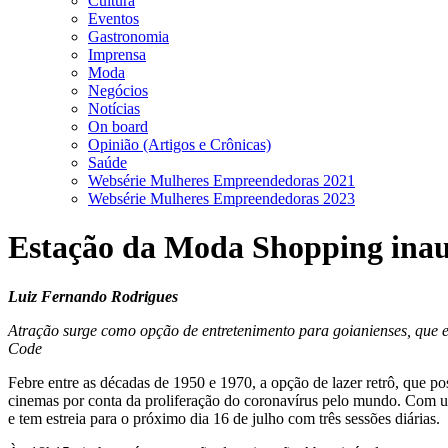
Cultura
Eventos
Gastronomia
Imprensa
Moda
Negócios
Notícias
On board
Opinião (Artigos e Crônicas)
Saúde
Websérie Mulheres Empreendedoras 2021
Websérie Mulheres Empreendedoras 2023
Estação da Moda Shopping inaug
Luiz Fernando Rodrigues
Atração surge como opção de entretenimento para goianienses, que e
Code
Febre entre as décadas de 1950 e 1970, a opção de lazer retrô, que po
cinemas por conta da proliferação do coronavírus pelo mundo. Com 
e tem estreia para o próximo dia 16 de julho com três sessões diárias.