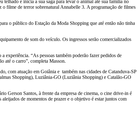
elhado e inicia a sua saga para levar o animal até sua família no
z o filme de terror sobrenatural Annabelle 3. A programação de filmes
 para o público do Estação da Moda Shopping que até então não tinha
equipamento de som do veículo. Os ingressos serão comercializados
imo a experiência. “As pessoas também poderão fazer pedidos de
ão até o carro”, completa Masson.
rcado, com atuação em Goiânia e também nas cidades de Catanduva-SP
Palmas Shopping), Luziânia-GO (Luziânia Shopping) e Catalão-GO
rio Gerson Santos, à frente da empresa de cinema, o cine drive-in é
 aleijados de momentos de prazer e o objetivo é estar juntos com