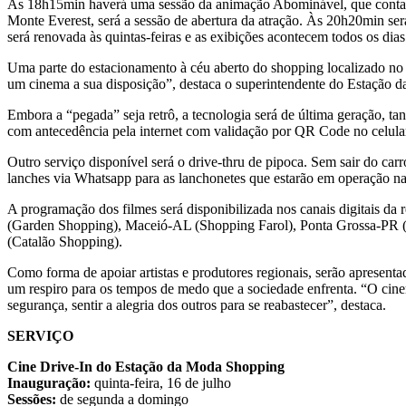
Às 18h15min haverá uma sessão da animação Abominável, que conta a h
Monte Everest, será a sessão de abertura da atração. Às 20h20min ser
será renovada às quintas-feiras e as exibições acontecem todos os dia
Uma parte do estacionamento à céu aberto do shopping localizado no 
um cinema a sua disposição”, destaca o superintendente do Estação
Embora a “pegada” seja retrô, a tecnologia será de última geração, 
com antecedência pela internet com validação por QR Code no celular,
Outro serviço disponível será o drive-thru de pipoca. Sem sair do ca
lanches via Whatsapp para as lanchonetes que estarão em operação na
A programação dos filmes será disponibilizada nos canais digitais
(Garden Shopping), Maceió-AL (Shopping Farol), Ponta Grossa-PR 
(Catalão Shopping).
Como forma de apoiar artistas e produtores regionais, serão apresent
um respiro para os tempos de medo que a sociedade enfrenta. “O cinem
segurança, sentir a alegria dos outros para se reabastecer”, destaca.
SERVIÇO
Cine Drive-In do Estação da Moda Shopping
Inauguração:
quinta-feira, 16 de julho
Sessões:
de segunda a domingo