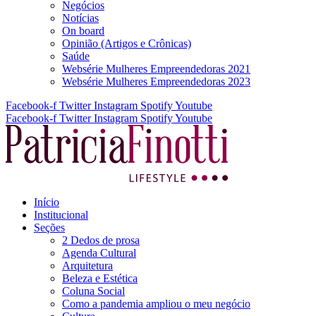
Negócios
Notícias
On board
Opinião (Artigos e Crônicas)
Saúde
Websérie Mulheres Empreendedoras 2021
Websérie Mulheres Empreendedoras 2023
Facebook-f
Twitter
Instagram
Spotify
Youtube
Facebook-f
Twitter
Instagram
Spotify
Youtube
Início
Institucional
Seções
2 Dedos de prosa
Agenda Cultural
Arquitetura
Beleza e Estética
Coluna Social
Como a pandemia ampliou o meu negócio